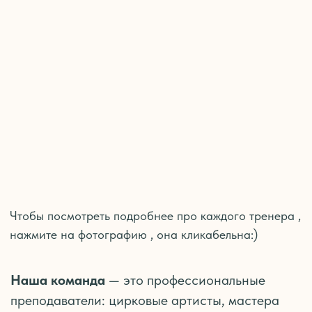
количества наград. А некоторых наших
преподавателей вы даже могли видеть в
качестве участников популярных
телевизионных проектов, на арене цирка и
даже на сцене Большого театра.
Все наши тренеры знают как комфортно
и безопасно добиться желаемых результатов
в спорте без вреда для здоровья. С нами
вы можете без страха начать свой путь в мире
танцев и воздушной гимнастики и раскрыть
красоту своего тела под руководством
профессиональных наставников.
УЧИСЬ У ЛУЧШИХ
Запишись на вводное занятие и
мы поможем выбрать подходящее
направление и удобное время