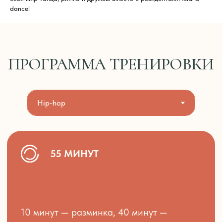
dance!
ДЛЯ ВСЕХ
Класс доступен для любого уровня
танцоров. Ограничения по возрасту
16+.
ПОЛЬЗА*2
Hip hop это основа и база всех
современных стилей. Занятия помогут вам
стать более уверенными,
раскрепощенными и свободными в других
танцевальных направлениях.