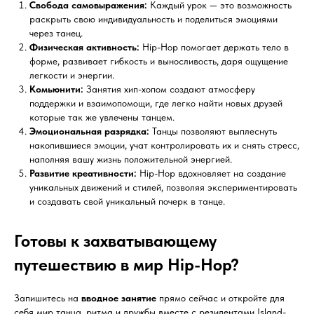
Свобода самовыражения:
Каждый урок — это возможность
ПРОГРАММА ТРЕНИРОВКИ
раскрыть свою индивидуальность и поделиться эмоциями
через танец.
Физическая активность:
Hip-Hop помогает держать тело в
форме, развивает гибкость и выносливость, даря ощущение
легкости и энергии.
Комьюнити:
Занятия хип-хопом создают атмосферу
поддержки и взаимопомощи, где легко найти новых друзей
55 МИНУТ
которые так же увлечены танцем.
Эмоциональная разрядка:
Танцы позволяют выплеснуть
накопившиеся эмоции, учат контролировать их и снять стресс,
наполняя вашу жизнь положительной энергией.
10 минут — разминка, 40 минут —
Развитие креативности:
Hip-Hop вдохновляет на создание
изучение хореографии, 5 – заминка.
уникальных движений и стилей, позволяя экспериментировать
и создавать свой уникальный почерк в танце.
ДО 240 ККАЛ
Готовы к захватывающему
путешествию в мир Hip-Hop?
Оптимальная по интенсивности тренировка
Запишитесь на
вводное занятие
прямо сейчас и откройте для
без акцента на расход энергии.
себя мир танца, ритма и дружбы вместе с резидентами Island-